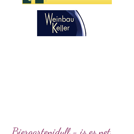
Biergartenidyll - is es net